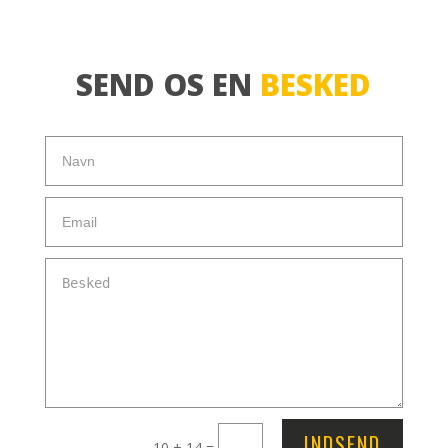
SEND OS EN
BESKED
INDSEND
10 + 14
=